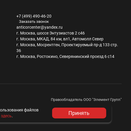
+7 (499) 490-46-20
Заказать звонок
anticorcenter@yandex.ru
г. Москва, шоссе Энтузиастов 2 с46
г. Москва, МКАД, 84 км, вл1, Автомолл Север
г. Москва, Мосрентген, Проектируемый пр-д 133 стр.
36
г. Москва, Ростокино, Северянинский проезд 6 с14
Правообладатель ООО "Элемент Групп"
ИНН/КПП 7716750960/771601001
спользования файлов
ОГРН 1137746673107
Принять
Политика конфиденциальности
 здесь
.