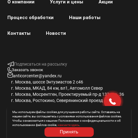
О компании
Услуги и цены
Акции
Процесс обработки
Наши работы
Контакты
Новости
Подписаться на рассылку
Заказать звонок
anticorcenter@yandex.ru
г. Москва, шоссе Энтузиастов 2 с46
г. Москва, МКАД, 84 км, вл1, Автомолл Север
г. Москва, Мосрентген, Проектируемый пр-д 133 стр. 36
г. Москва, Ростокино, Северянинский проезд 6 с14
Мы используем файлы cookies для улучшения работы сайта. Оставаясь на
нашем сайте, вы соглашаетесь с условиями использования файлов cookies.
© 2013 -
2026
Антикор Центр
Чтобы ознакомиться с нашими Положениями о конфиденциальности и об
использовании файлов cookie,
нажмите здесь
.
Правообладатель ООО "Элемент Групп"
ИНН/КПП 7716750960/771601001
Принять
ОГРН 1137746673107