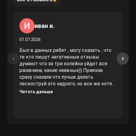
И
иван и.
01.07.2026
Был в данных ребят , могу сказать , что
те кто пишут негативные отзывы
думают что за три копейки уйдет вся
ржавчина, какие наивные)) Приехав
сразу сказали что лучше делать
пескоструй это надолго, но все же хотят
за три копейки сделать, как в
Читать дальше
негативных отзывах ниже, заплатил один
раз и надолго забыл. Вам огромное
спасибо, делал не одну машину у данных
ребят