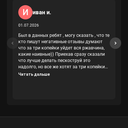
И
иван и.
01.07.2026
Был в данных ребят , могу сказать , что те
кто пишут негативные отзывы думают
что за три копейки уйдет вся ржавчина,
какие наивные)) Приехав сразу сказали
что лучше делать пескоструй это
надолго, но все же хотят за три копейки
сделать, как в негативных отзывах ниже,
Читать дальше
заплатил один раз и надолго забыл. Вам
огромное спасибо, делал не одну машину
у данных ребят