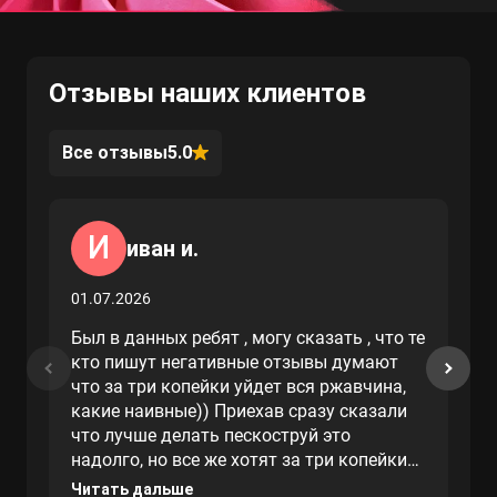
Отзывы наших клиентов
Все отзывы
5.0
И
иван и.
01.07.2026
Был в данных ребят , могу сказать , что те
кто пишут негативные отзывы думают
что за три копейки уйдет вся ржавчина,
какие наивные)) Приехав сразу сказали
что лучше делать пескоструй это
надолго, но все же хотят за три копейки
сделать, как в негативных отзывах ниже,
Читать дальше