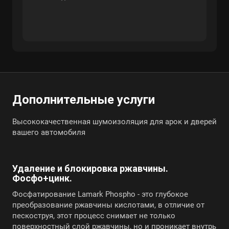
заплатил один раз и надолго забыл. Вам
огромное спасибо, делал не одну машину
у данных ребят
Дополнительные услуги
Высококачественная шумоизоляция для арок и дверей
вашего автомобиля
Удаление и блокировка ржавчины.
Фосфо+цинк.
Фосфатирование Lamark Phospho - это глубокое
преобразование ржавчины кислотами, в отличие от
пескоструя, этот процесс снимает не только
поверхностный слой ржавчины, но и проникает внутрь