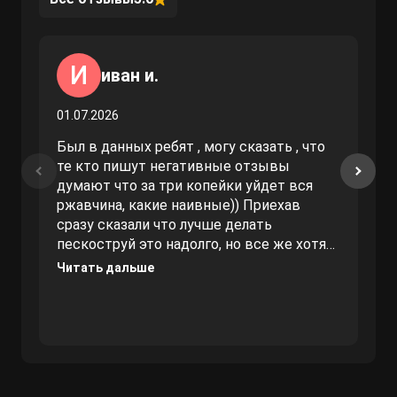
И
иван и.
01.07.2026
Был в данных ребят , могу сказать , что
те кто пишут негативные отзывы
думают что за три копейки уйдет вся
ржавчина, какие наивные)) Приехав
сразу сказали что лучше делать
пескоструй это надолго, но все же хотят
за три копейки сделать, как в
Читать дальше
негативных отзывах ниже, заплатил один
раз и надолго забыл. Вам огромное
спасибо, делал не одну машину у данных
ребят