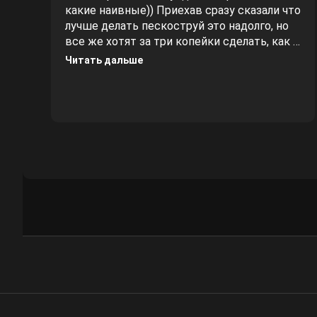
какие наивные)) Приехав сразу сказали что
лучше делать пескоструй это надолго, но
все же хотят за три копейки сделать, как в
негативных отзывах ниже, заплатил один
Читать дальше
раз и надолго забыл. Вам огромное
спасибо, делал не одну машину у данных
ребят